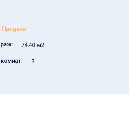
Продана
раж:
74.40 м2
 комнат:
3