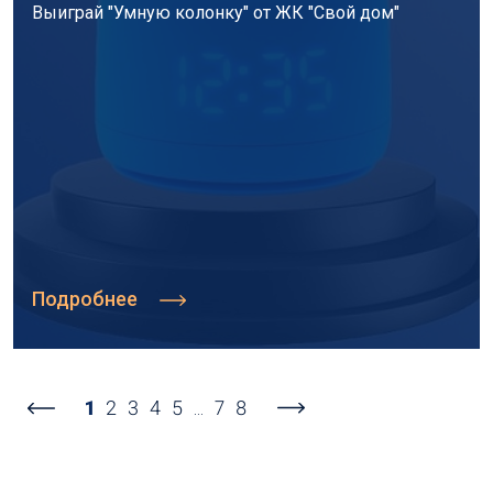
Выиграй "Умную колонку" от ЖК "Свой дом"
Подробнее
1
2
3
4
5
...
7
8